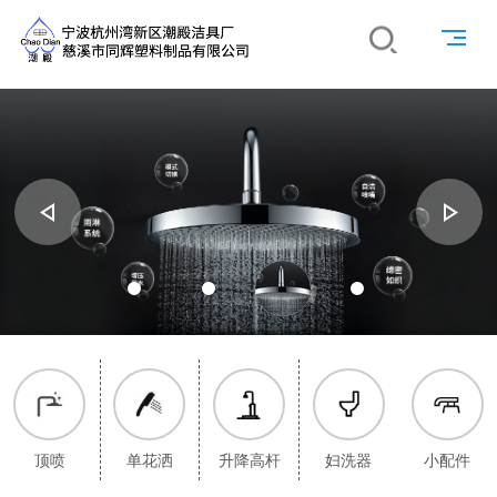
顶喷
单花洒
升降高杆
妇洗器
小配件