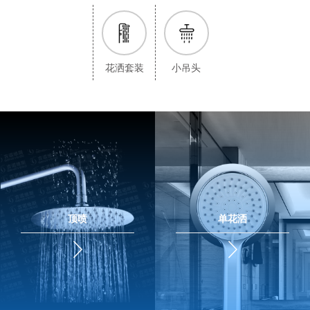
花洒套装
小吊头
顶喷
单花洒