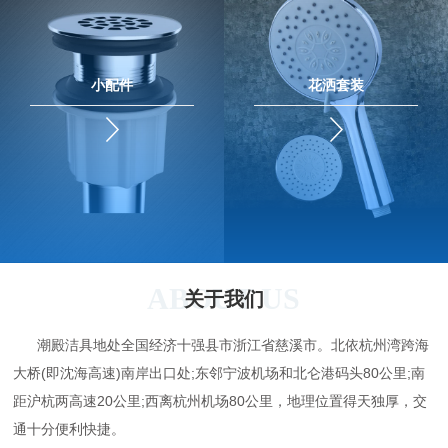
小配件
花洒套装
ABOUT US
关于我们
潮殿洁具地处全国经济十强县市浙江省慈溪市。北依杭州湾跨海
大桥(即沈海高速)南岸出口处;东邻宁波机场和北仑港码头80公里;南
距沪杭两高速20公里;西离杭州机场80公里，地理位置得天独厚，交
通十分便利快捷。